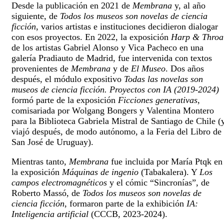
Desde la publicación en 2021 de
Membrana
y, al año
siguiente, de
Todos los museos son novelas de ciencia
ficción
, varios artistas e instituciones decidieron dialogar
con esos proyectos. En 2022, la exposición
Harp & Throa
de los artistas Gabriel Alonso y Vica Pacheco en una
galería Pradiauto de Madrid, fue intervenida con textos
provenientes de
Membrana
y de
El Museo
. Dos años
después, el módulo expositivo
Todas las novelas son
museos de ciencia ficción. Proyectos con IA (2019-2024)
formó parte de la exposición
Ficciones generativas
,
comisariada por Wolgang Bongers y Valentina Montero
para la Biblioteca Gabriela Mistral de Santiago de Chile (
viajó después, de modo autónomo, a la Feria del Libro de
San José de Uruguay).
Mientras tanto,
Membrana
fue incluida por María Ptqk en
la exposición
Máquinas de ingenio
(Tabakalera). Y
Los
campos electromagnéticos
y el cómic “Sincronías”, de
Roberto Massó, de
Todos los museos son novelas de
ciencia ficción
, formaron parte de la exhibición
IA:
Inteligencia artificial
(CCCB, 2023-2024).